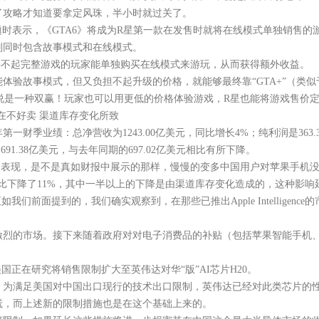
攻略才知道要拿定风珠，半小时就过关了。
题时表示，《GTA6》将成为R星第一款在发售时就将在线模式单独销售的
则同时包含故事模式和在线模式。
不起完整游戏的玩家能单独购买在线模式来游玩，从而获得额外收益。
故事模式，但又负担不起升级的价格，就能够最终靠“GTA+”（类似
说是一种双赢！玩家也可以用更低的价格体验游戏，R星也能将游戏售价定到
存在不好卖 渠道库存变化所致
财季业绩：总净营收为1243.00亿美元，同比增长4%；纯利润是363.
1.38亿美元，与去年同期的697.02亿美元相比有所下降。
的表现，是不是真如财报中展示的那样，慢慢的变多中国用户对苹果手机
下降了11%，其中一半以上的下降是由渠道库存变化造成的，这种影响
e。正如我们前面提到的，我们确实观察到，在那些已推出Apple Intellige
的市场。接下来随着政府对对电子消费品的补贴（包括苹果智能手机、
正在研究将销售限制扩大至英伟达对华“版”AI芯片H20。
为满足美国对中国出口现行的技术出口限制，英伟达已经对此类芯片的
恐慌，而上述新的限制措施也是在这个基础上来的。