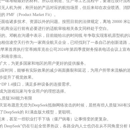
是一味堆砌最好的材料。所以在制造、生产等工艺流程中，要通过设计流
人机为例，刚开始的产品对应的航拍场景，但后来却在农业喷洒、消防
roduct Market Fit）。
诸多技术、资源以外的问题。按照目前的法律规定，离地 20000 米
客机商业运行前有必要进行的适航审核相关条文同样处于空白。
。邓帆在沟通中表示，目前能给出的时间线 年争取实现客机原型机的
他相信凌空天行作为一家商业航天企业，已经找到了一条自己的创新道路
执行官蒂姆库克在公司2024年第四季度财务报表电话会议上宣布。目前，App
兰和南非推出。
范围逐步扩大，为更多国家和地区的用户更好的提供服务。
极速响应时间，能够有实际效果的减少画面撕裂和延迟，为用户所带来流畅的
逐步提升了视觉效果。
DP 1.4接口，满足多种设备的连接需求。
格，成为游戏玩家与专业用户的理想选择。
人质疑360能力有限
布愿意无偿为DeepSeek抵御网络攻击的时候，居然有些人质疑360有
epSeek的 R1满血版大模型，更聪明。
了起来，甚至一些职业打手下场（僵尸病毒）让事情变的更复杂。
pSeek”仍在引起全世界热议，各路业内人士也仍在从不同角度分析 Dee