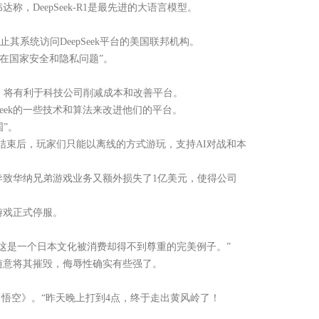
达称，DeepSeek-R1是最先进的大语言模型。
其系统访问DeepSeek平台的美国联邦机构。
存在国家安全和隐私问题”。
展，将有利于科技公司削减成本和改善平台。
eek的一些技术和算法来改进他们的平台。
”。
结束后，玩家们只能以离线的方式游玩，支持AI对战和本
致华纳兄弟游戏业务又额外损失了1亿美元，使得公司
日游戏正式停服。
是一个日本文化被消费却得不到尊重的完美例子。”
意将其摧毁，侮辱性确实有些强了。
悟空》。“昨天晚上打到4点，终于走出黄风岭了！