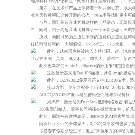
选择材料的核心逻辑是「刚刚好的才是最好的」，而不
第四，在技术和产品上保持着一种共创心态。以大疆无
凌空天行希望以这种开源的心态，为技术寻找到更多可能的 PMF（P
当然，回到高超音速客机这样的产品形态，现阶段还面临
白；同时，由于高超音速飞机属于一个全新形态，民航
所以，肉眼可见的是通往未来的道路仍是遥远且崎岖的
传统科研过程的「大胆假设、小心求证、小步快跑」，
此外，越南语也将被纳入支持范围。这一消息由苹果首席
且仅在美国、英国、澳大利亚、加拿大、爱尔兰、新西
此次更新将使Apple Intelligence的应用限制
这款显示器采用Fast IPS面板，具备1ms的
此外，Q27G10E2显示器还支持HDR10技术，
接口方面，显示器配备了2个HDMI 2.0接口和1个
AOC“Q27G10E2”显示器凭借出色性能与亲民价
周鸿祎：愿无偿为DeepSeek抵御网络攻击 有些
360集团创始人、董事长周鸿祎在微博发文称，前几天宣
此前，周鸿祎在微博表示，360在纳米AI搜索里集成了De
随着DeepSeek的全球爆火，对它的网络攻击也多
尽管春节假期已经过半，但是“来自东方的神秘力量的 Dee