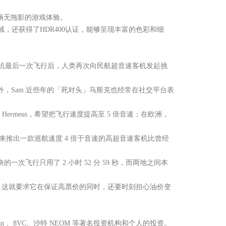
供流畅无拖影的游戏体验。
B色域，还获得了HDR400认证，能够呈现丰富的色彩和细
音速客机最后一次飞行后，人类再次向民航超音速客机发起挑
早期投资人。此外，Sam 近些年的「死对头」马斯克也经常在社交平台表
ermeus，希望把飞行速度提高至 5 倍音速；在欧洲，
推出一款巡航速度 4 倍于音速的高超音速客机比曾经
一次飞行只用了 2 小时 52 分 59 秒，而两地之间本
右。这就要求它在保证高票价的同时，还要时刻担心油价变
tman 、8VC、沙特 NEOM 等著名投资机构和个人的投资。