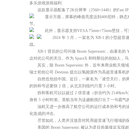
多乐游戏游戏福利:
这款显示器配备了2K分辨率（2560×1440）的Fast
显示方面，屏幕的峰值亮度达到400尼特，静态对比度为
节。
此外，显示器支持VESA 75mm×75mm壁挂，
2024 年 3 月，一架名为 XB-1 的小
战。
XB-1 背后的公司叫做 Boom Supersonic，由著名的
达对此公司的关注。作为 SpaceX 和特斯拉的创始
其实，除 Boom Supersonic 外，近年来商业
瑞士初创公司 Destinus 提出以氢能源作为高超音速
自然也包括中国。近日，一家名为「凌空天行」的商业航
的协和号还要快 2 倍，从北京到纽约只需 3 小时。
协和客机可以以超过 2 倍音速（折合约为 2140km/h
身有 5 小时时差。英航当年为这趟航线打出了一句霸气的广告语：
油耗又进一步推高了航空公司的运行成本协和号的油耗是
化造成的冲击。
尽管如此，人类并没放弃对民用超音速飞行领域的探
美国的 Boom Supersonic 被认为是目前最接近实现超