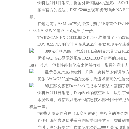
快科技2月1日消息，据国外新闻媒体报道称，ASML已
按照官方的说法，EXE:5200是现有初代High NA 
撑。
在这之前，ASML宣布英特尔订购了业界首个TWINSCA
0.55 NA EUV的道路上又迈出了一步。
TWINSCAN EXE:5000和EXE:5200均提供
EUV 0.55 NA 的设计旨在从2025年开始实现
399元价格亲民！优派144Hz高刷显示器VA24G
优派VA24G25显示器配备1920x1080分辨率的144Hz（
Bit）”技术，但其性能和价格比仍然有着非常强的竞争
显示器支架支持倾斜、升降、旋转等多种调节方式，本体支持
优派“VA24G25”显示器的发布，为追求超高的性
印度部长盛赞DeepSeek低成本AI模型：震撼了
快科技2月1日消息，DeepSeek的横空出世，吸引
印度铁道、通信以及电子和信息技术部长阿什维尼瓦伊什瑙称
模型一事。
“有些人质疑政府在（印度AI使命）中投入的资金数量。
瓦伊什瑙的言论似乎是在回应美国开放人工智能研究中心
当时，奥尔特曼对印度团队能否以1000万美元预算在O