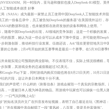
VIDIANIM。同一时段内，亚马逊和微软也接入DeepSeek-R1模型。英伟
剧人工智能成本崩溃 好事
ASA）成为最新一家禁止员工使用中国DeepSeek人工智能技术并阻止
工的一份备忘录中，员工被告知DeepSeek的服务器“在美国境外运行，
用NASA的数据和信息，也未被授权在政府发放的设备和网络上使用。”
着中国DeepSeek的出现，AI领域的竞争加剧，这是一个积极的发
的股票，她认为这一些企业可以从成本下降中受益，并可能使用DeepS
刺激创新，推动科技行业发展。伍德还说，Ark“现在更密切地关注中国
公告称，2月4号开始的第五赛季将是最后一个赛季。在5月30日赛季
未能实现公司预期的商业影响。不仅表现不佳，实际上情况很糟糕，导
一步加重，其游戏业务的总减值额超过3亿美元。
Google Play下架，同时游戏内购买功能也将在8月23日关闭，10月21
社的片段，这让许多日本网友十分不满。
们的声音吧！什么样的《刺客信条》游戏会摧毁一个真实的宗教场所。这
，一度被日本人视为神圣的物品。而游戏中玩家也可以操纵一位黑人随
:一口气玩到晚上4点!
”的知名演员许文广在抖音发布短视频，表明了自己最近在玩《黑神话：
！”并在视频中亲自献唱了一段“黄风岭，八百里，曾是关外富饶地”。