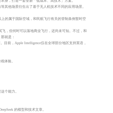
程本身，打造一套全新「低成本、高技术」方案。
等其他场景衍生出了基于无人机技术不同的应用场景。
以上的属于国际空域，和民航飞行有关的管制条例暂时空
试飞，但何时可以落地商业飞行，还尚未可知。不过，和
，那就是：
le Intelligence仅在全球部分地区支持英语，
游戏体验。
没这个能力。
pSeek 的模型和技术文章。