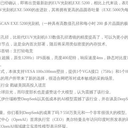
经确认，即将出货最新款的EUV光刻机EXE:5200，相比上代来说，
EUV光刻机EXE:5000的改进款，其将拥有更高的晶圆吞吐量（EXE:500
N EXE:5200光刻机（一种具有高数值孔径和每小时 200 多片晶圆的
了0.55数值孔径，比前代EUV光刻机0.33数值孔径透镜的精度提高了，可以
多个未来节点，这是业内首次部署，随后将采用类似密度的内存技术。
25首销：主打轻电竞
超频，原生120Hz）IPS面板，亮度400尼特，响应速度4ms，静态对比度1500:
力。
VESA 100x100mm壁挂，提供1个VGA接口（75Hz）和1个HDMI
价比的用户所带来了新的选择，很适合网吧等对成本敏感的采购场景。
该行业 戳破美国高投入谎言
了全球目光，而印度部长也是盛赞这个大模型，认为震撼了该行业。
赞DeepSeek以其低成本的AI模型震撼了该行业，并在谈及DeepS
你们看到DeepSeek的成果了吗？550万美元和一个非常很强大的模型
（OpenAI）首席执行官（CEO）奥尔特曼去年访问印度时所发表的
penAI领域建立实质性模型表示怀疑。