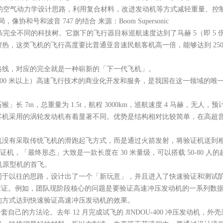
协和客机的空气动力学设计思路，利用复合材料，改进发动机等方式减轻重量、
和号和波音 747 的结合 来源：Boom Supersonic
条完全不同的科技树。它旗下的飞行器目标巡航速度达到了马赫 5（即 5 倍
热，这类飞机的飞行高度要比普通亚音速民航客机高一倍，能够达到 250
线，对应的完全就是一种崭新的「下一代飞机」。
00 米以上）高速飞行技术的商业化开发和服务，是我国在这一领域的唯
m，总重量为 1.5t，航程 3000km，巡航速度 4 马赫，无人，预
客机采用的涡轮发动机有着显著不同。优势是结构相对比较简单，在高超
有采取传统飞机的滑跑起飞方式，而是通过火箭发射，将验证机送到相
，「最终形态」大致是一款长度在 30 米量级，可以搭载 50-80 人
机原型机的首飞。
于以往的思路，设计出了一个「新玩意」，并且进入了快速验证和测试
。例如，团队现阶段核心的问题是要验证高速冲压发动机的一系列数据
的方式达到快速验证高速冲压发动机的效果。
的方法论。去年 12 月完成试飞的 JINDOU-400 冲压发动机，