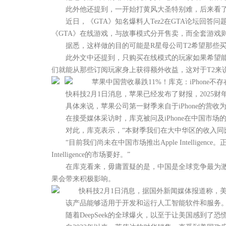
此外他还提到，一开始打黄风大圣特别难，后来看了
近日，《GTA》知名爆料人Tez2在GTA论坛回答问
《GTA》在线游戏，与故事模式分开售卖，而全套游戏
据悉，这样做的目的可能是R星母公司T2希望那些买
此外文中还提到，只购买在线模式的玩家如果希望能体验
们就能从那些订阅玩家身上获得额外收益，这对于T2来
苹果中国营收暴跌11%！库克：iPhone不
快科技2月1日消息，苹果已经发布了财报，2025财年第一
具体来说，苹果公司第一财季来自于iPhone的营收为69
在接受媒体采访时，库克被问及iPhone在中国市场
对此，库克表示，“本财季我们在大中华区的收入同比
“目前我们尚未在中国市场推出Apple Intelligenc
Intelligence的市场要好。”
在库克看来，毋庸置疑的是，中国是全球竞争最为激烈
果会带来积极影响。
快科技2月1日消息，据国外新闻媒体报道称，美国
该产品能够适用于开发和运行人工智能软件和服务。
随着DeepSeek的全球爆火，以至于让美国感到了