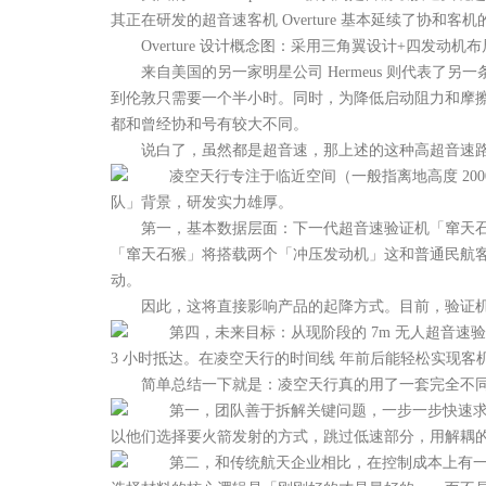
其正在研发的超音速客机 Overture 基本延续了
Overture 设计概念图：采用三角翼设计+四发动机布局，像协
来自美国的另一家明星公司 Hermeus 则代表了另一
到伦敦只需要一个半小时。同时，为降低启动阻力和摩擦
都和曾经协和号有较大不同。
说白了，虽然都是超音速，那上述的这种高超音速路
凌空天行专注于临近空间（一般指离地高度 200
队」背景，研发实力雄厚。
第一，基本数据层面：下一代超音速验证机「窜天石猴」长 7
「窜天石猴」将搭载两个「冲压发动机」这和普通民航
动。
因此，这将直接影响产品的起降方式。目前，验证机没
第四，未来目标：从现阶段的 7m 无人超音速验证机
3 小时抵达。在凌空天行的时间线 年前后能轻松实现客
简单总结一下就是：凌空天行真的用了一套完全不同
第一，团队善于拆解关键问题，一步一步快速求证
以他们选择要火箭发射的方式，跳过低速部分，用解耦
第二，和传统航天企业相比，在控制成本上有一套自己