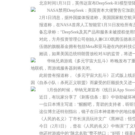
北京时间1月31日，英伟达宣布DeepSeek-R1模型登陆N
NASA禁用DeepSeek：美国资本大佬警告它加
2月1日消息，据外国媒体报道称，美国国家航空航天局（N
报道称，在NASA首席人工智能官1月31日发给所有员
备忘录称：“DeepSeek及其产品和服务未被授权使
对此，方舟投资管理公司创始人兼CEO凯茜伍德表示，随
伍德的旗舰基金拥有包括Meta和亚马逊在内的科技公司
她说，如果美国总统特朗普放松对AI的监管，将进一步
华纳兄弟游戏《多元宇宙大乱斗》昨晚发布了重要的
地联机，而游戏服务器则将关闭。
此前曾有报道称，《多元宇宙大乱斗》正式版上线后并
因《自杀小队：杀死正义联盟》而蒙受的巨额损失又进
1月份的时候，华纳兄弟宣布《线日从App Store和
近日，有玩家分享了《刺客信条：影》中弥助破坏神
一位日本博主写道：“醒醒吧，育碧的支持者，听听我
这位博主还特别指出，镜子在日本神道教中的地位极高
《人民的名义》丁市长演员玩许文广《黑神话：悟空》
今日（2月1日），曾在《人民的名义》中饰演“丁义珍
他还对游戏中的“陕北名歌”赞不绝口：“好听！很喜欢