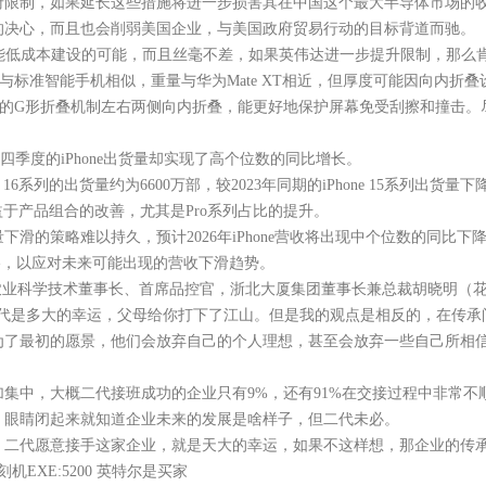
府限制，如果延长这些措施将进一步损害其在中国这个最大半导体市场的
决心，而且也会削弱美国企业，与美国政府贸易行动的目标背道而驰。
I也能低成本建设的可能，而且丝毫不差，如果英伟达进一步提升限制，那
准智能手机相似，重量与华为Mate XT相近，但厚度可能因向内折叠设计略有
的G形折叠机制左右两侧向内折叠，能更好地保护屏幕免受刮擦和撞击。尽
。
季度的iPhone出货量却实现了高个位数的同比增长。
6系列的出货量约为6600万部，较2023年同期的iPhone 15系列出货量下降
益于产品组合的改善，尤其是Pro系列占比的提升。
策略难以持久，预计2026年iPhone营收将出现中个位数的同比下
略，以应对未来可能出现的营收下滑趋势。
农业科学技术董事长、首席品控官，浙北大厦集团董事长兼总裁胡晓明（
是多大的幸运，父母给你打下了江山。但是我的观点是相反的，在传承
为了最初的愿景，他们会放弃自己的个人理想，甚至会放弃一些自己所相
中，大概二代接班成功的企业只有9%，还有91%在交接过程中非常不
眼睛闭起来就知道企业未来的发展是啥样子，但二代未必。
二代愿意接手这家企业，就是天大的幸运，如果不这样想，那企业的传
EXE:5200 英特尔是买家