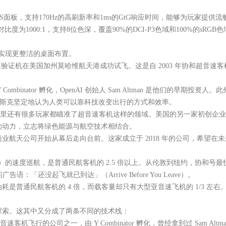
 IPS面板，支持170Hz的高刷新率和1ms的GtG响应时间，能够为玩家提
1000:1，支持8位色深，覆盖90%的DCI-P3色域和100%的sRG
可实现更整洁的桌面布置。
型超音速验证机在美国加州莫哈维航天港成功试飞。这是自 2003 年协和超
 Y Combinator 孵化，OpenAI 创始人 Sam Altman 是他们的
人，马斯克坚定地认为人类可以靠科技改变出行的方式和效率。
航天领域里还有很多玩家都瞄准了超音速客机这样的领域。美国的另一家初创企业 H
客机的动力，立志将绿色能源与航空技术相结合。
天公司开始从幕后走向台前。这家成立于 2018 年的公司，希望在未来
）的速度巡航，是普通民航客机的 2.5 倍以上。从伦敦到纽约，协和号最快的
「还没起飞就已到达」（Arrive Before You Leave）。
普通民航客机的 4 倍，而载客量却只有大型亚音速飞机的 1/3 左
索。这其中又分成了两条不同的技术线：
音速客机飞行的公司之一，由 Y Combinator 孵化，曾经拿到过 Sam Al