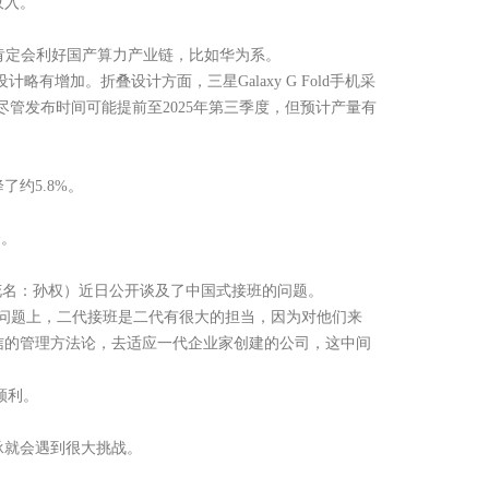
收入。
么肯定会利好国产算力产业链，比如华为系。
增加。折叠设计方面，三星Galaxy G Fold手机采
管发布时间可能提前至2025年第三季度，但预计产量有
了约5.8%。
降。
花名：孙权）近日公开谈及了中国式接班的问题。
问题上，二代接班是二代有很大的担当，因为对他们来
信的管理方法论，去适应一代企业家创建的公司，这中间
顺利。
承就会遇到很大挑战。