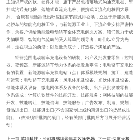
主知识产权的软、硬件才能，旗下产品包括落地式沟通充电桩、壁
挂式沟通充电桩、落地式直流充电桩、便携式直流充电桩四大系
列。 合康智能活跃做出呼应国家节能减排召唤，立足于新能源电
动轿车的智能充电桩工业，与新能源工业上、下流企业安排严密协
作，为客户供给新能源电动轿车全体充电解决方案。咱们致力于成
为物联网、智能电气范畴的受人尊重的领导者，咱们以立异为先
导，走在职业的前沿；以质量为底子，打造客户满足的产品。
经营范围电动轿车充电设备的研制、出产及批发兼零售；控制
器、变频器、新能源轿车动力体系的批发兼零售；电动轿车充电设
备的装置、新能源轿车充换电站（点）体系模块规划、施工、建造
与运营；电动轿车充电服务；风电体系及设备、光伏体系及设备、
储能体系及设备、微电网体系及设备的研制、出产及批发兼零售；
体系集成；计算机软硬件的技能开发、技能服务；网络技能的技能
开发、技能转让、技能咨询、技能服务；广告发布、制造、规划；
货品进出口、技能进出口(不含国家制止或约束进出口的货品或技
能)。（依法须经批阅的项目，经有关部门批阅后方可展开经营活
动）
上一篇:
英特科技：公司将继续聚集高效换热器
下一篇:
深度天极