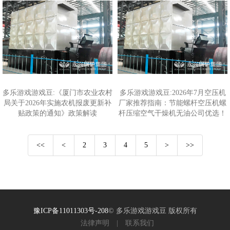
多乐游戏游戏豆:《厦门市农业农村
多乐游戏游戏豆:2026年7月空压机
局关于2026年实施农机报废更新补
厂家推荐指南：节能螺杆空压机螺
贴政策的通知》政策解读
杆压缩空气干燥机无油公司优选！
<<
<
2
3
4
5
>
>>
豫ICP备11011303号-208
© 多乐游戏游戏豆 版权所有
法律声明
|
联系我们