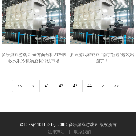
多乐游戏游戏豆:全方面分析2025吸
多乐游戏游戏豆:“南京智造”这次出
收式制冷机涡旋制冷机市场
圈了！
<<
<
41
42
43
44
>
>>
豫ICP备11011303号-208
© 多乐游戏游戏豆 版权所有
法律声明
|
联系我们